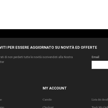
IVITI PER ESSERE AGGIORNATO SU NOVITÀ ED OFFERTE
ati di non perderti tutte le novità iscrivendoti alla Nostra
Email
ter
MY ACCOUNT
mo
Carrello
Lista dei desid
amo
Checkout
Track My Ord