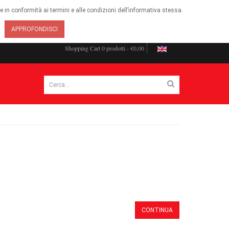
ie in conformità ai termini e alle condizioni dell’informativa stessa.
APPROFONDISCI
Shopping Cart
0 prodotti - €0,00
CONTINUA