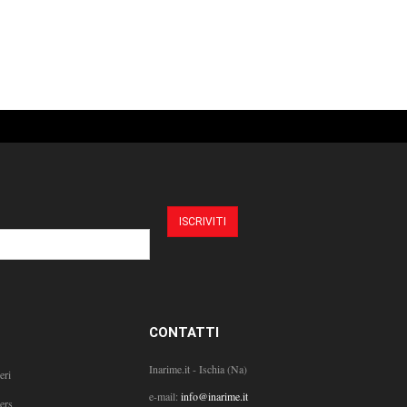
CONTATTI
Inarime.it - Ischia (Na)
eri
e-mail:
info@inarime.it
ers