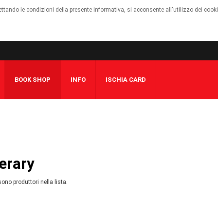
cettando le condizioni della presente informativa, si acconsente all'utilizzo dei cook
BOOK SHOP
INFO
ISCHIA CARD
terary
sono produttori nella lista.