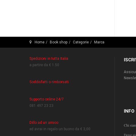
Home
Book shop
Categorie
Marca
Spedizioni in tutta Italia
ISCR
a partire da € 1.50
Assicur
Newslet
Soddisfatti o rimborsati
Supporto online 24/7
081 497 23 23
INFO
Dillo ad un amico
Chi sia
ed avrai in regalo un buono da € 3,00
Dove si