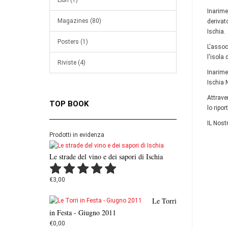
Libri (1)
Inarime
Magazines (80)
derivat
Ischia.
Posters (1)
L'assoc
l'isola
Riviste (4)
Inarime
Ischia 
Attrav
TOP BOOK
lo ripo
IL Nost
Prodotti in evidenza
Le strade del vino e dei sapori di Ischia
€3,00
Le Torri
in Festa - Giugno 2011
€0,00