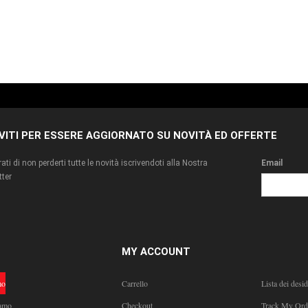
IVITI PER ESSERE AGGIORNATO SU NOVITÀ ED OFFERTE
ati di non perderti tutte le novità iscrivendoti alla Nostra
Email
ter
MY ACCOUNT
mo
Carrello
Lista dei desid
amo
Checkout
Track My Ord