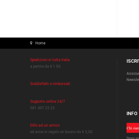
Home
Spedizioni in tutta Italia
ISCR
a partire da € 1.50
Assicur
Newslet
Soddisfatti o rimborsati
Supporto online 24/7
081 497 23 23
INFO
Dillo ad un amico
Chi sia
ed avrai in regalo un buono da € 3,00
Dove si