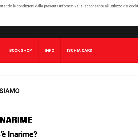
cettando le condizioni della presente informativa, si acconsente all'utilizzo dei cook
BOOK SHOP
INFO
ISCHIA CARD
 SIAMO
'è Inarime?