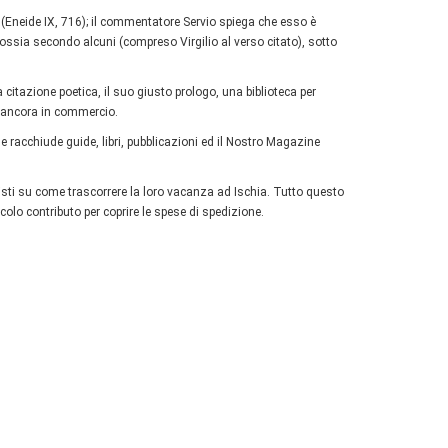
io (Eneide IX, 716); il commentatore Servio spiega che esso è
, ossia secondo alcuni (compreso Virgilio al verso citato), sotto
citazione poetica, il suo giusto prologo, una biblioteca per
ni ancora in commercio.
e racchiude guide, libri, pubblicazioni ed il Nostro Magazine
isti su come trascorrere la loro vacanza ad Ischia. Tutto questo
colo contributo per coprire le spese di spedizione.