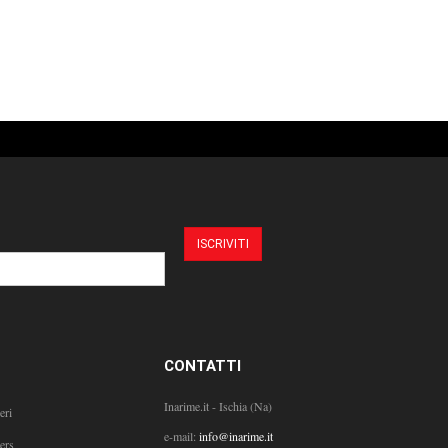
CONTATTI
Inarime.it - Ischia (Na)
eri
e-mail:
info@inarime.it
ers