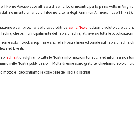
 è il Nome Poetico dato all'isola d'Ischia. Lo si incontra per la prima volta in Virgil
o dal riferimento omerico a Tifeo nella terra degli Arimi (en Arimois: Iliade 11, 783)
iazione è semplice, noi della casa editrice
Ischia News
, abbiamo voluto dare ad una 
 d'Ischia, che parli principalmente dell'isola d'Ischia, attraverso tutte le pubblicazio
 non è solo il Book shop, ma è anche la Nostra linea editoriale sull'isola d'Ischia ch
News ed Eventi.
erso
Ischia.it
divulghiamo tutte le Nostre informazioni turistiche ed informiamo i tur
rtiamo nelle Nostre pubblicazioni. Molte di esse sono gratuite, chiediamo solo un pic
ro motto è: Raccontiamo le cose belle dell'isola d'Ischia!