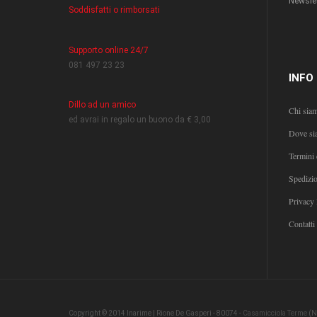
Newslet
Soddisfatti o rimborsati
Supporto online 24/7
081 497 23 23
INFO
Dillo ad un amico
Chi sia
ed avrai in regalo un buono da € 3,00
Dove si
Termini 
Spedizi
Privacy 
Contatti
Copyright © 2014 Inarime | Rione De Gasperi - 80074 -
Casamicciola Terme
(N