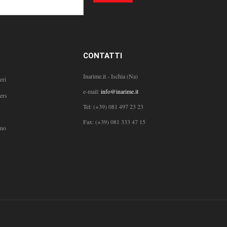
CONTATTI
Inarime.it - Ischia (Na)
eri
e-mail:
info@inarime.it
ers
Tel:
(+39) 081 497 23 23
Fax: (+39) 081 333 47 15
ono