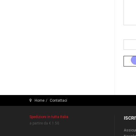
Home
Contattaci
Spedizioni in tutta Italia
ISCR
a partire da € 1.50
Assicur