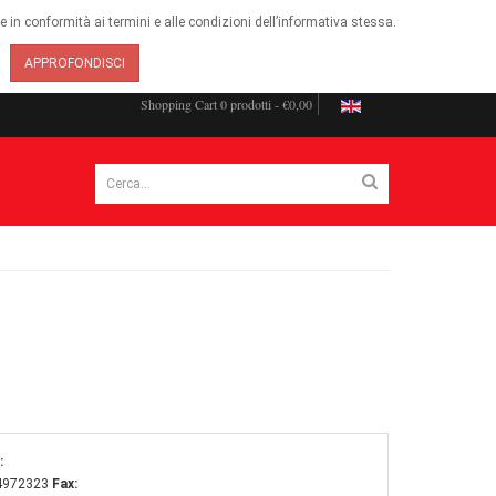
ie in conformità ai termini e alle condizioni dell’informativa stessa.
APPROFONDISCI
Shopping Cart
0 prodotti - €0,00
:
4972323
Fax: