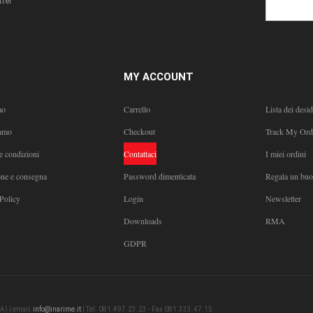
ter
MY ACCOUNT
mo
Carrello
Lista dei desid
amo
Checkout
Track My Ord
e condizioni
Contattaci
I miei ordini
one e consegna
Password dimenticata
Regala un bu
Policy
Login
Newsletter
Downloads
RMA
GDPR
A) | email:
info@inarime.it
| Tel. 081.497.23.23 - Fax 081.333.47.15