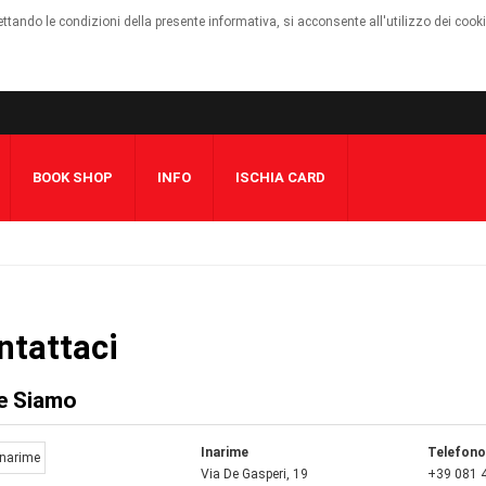
cettando le condizioni della presente informativa, si acconsente all'utilizzo dei cook
BOOK SHOP
INFO
ISCHIA CARD
ntattaci
e Siamo
Inarime
Telefono
Via De Gasperi, 19
+39 081 