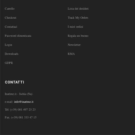
Carrello
Lista dei desideri
Checkout
Track My Orders
Contattaci
I miei ordini
Password dimenticata
Regala un buono
Login
Newsletter
Downloads
RMA
GDPR
CONTATTI
Inarime.it - Ischia (Na)
e-mail:
info@inarime.it
Tel:
(+39) 081 497 23 23
Fax: (+39) 081 333 47 15