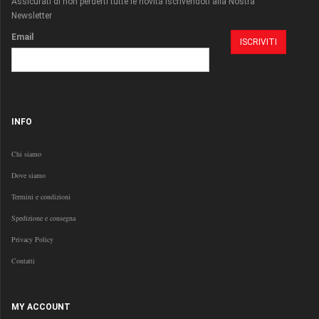
Assicurati di non perderti tutte le novità iscrivendoti alla Nostra
Newsletter
Email
INFO
Chi siamo
Dove siamo
Termini e condizioni
Spedizione e consegna
Privacy Policy
Contatti
MY ACCOUNT