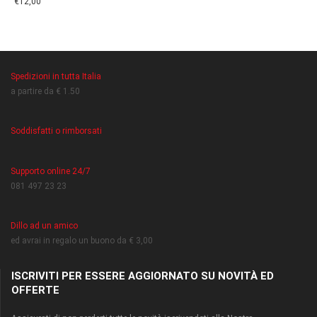
€12,00
Spedizioni in tutta Italia
a partire da € 1.50
Soddisfatti o rimborsati
Supporto online 24/7
081 497 23 23
Dillo ad un amico
ed avrai in regalo un buono da € 3,00
ISCRIVITI PER ESSERE AGGIORNATO SU NOVITÀ ED
OFFERTE