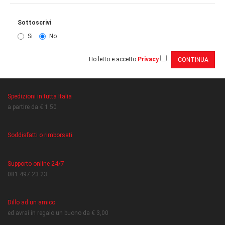
Sottoscrivi
Si
No
Ho letto e accetto
Privacy
Spedizioni in tutta Italia
a partire da € 1.50
Soddisfatti o rimborsati
Supporto online 24/7
081 497 23 23
Dillo ad un amico
ed avrai in regalo un buono da € 3,00