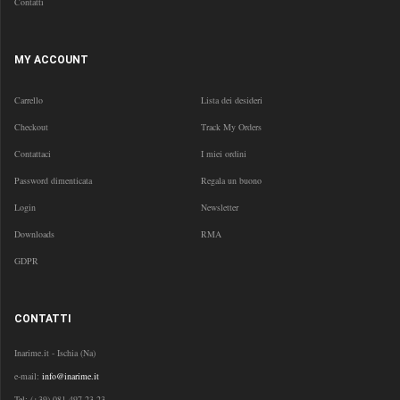
Contatti
MY ACCOUNT
Carrello
Lista dei desideri
Checkout
Track My Orders
Contattaci
I miei ordini
Password dimenticata
Regala un buono
Login
Newsletter
Downloads
RMA
GDPR
CONTATTI
Inarime.it - Ischia (Na)
e-mail:
info@inarime.it
Tel:
(+39) 081 497 23 23