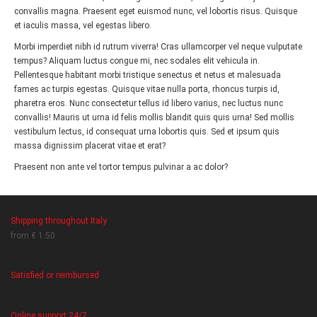
convallis magna. Praesent eget euismod nunc, vel lobortis risus. Quisque
et iaculis massa, vel egestas libero.
Morbi imperdiet nibh id rutrum viverra! Cras ullamcorper vel neque vulputate
tempus? Aliquam luctus congue mi, nec sodales elit vehicula in.
Pellentesque habitant morbi tristique senectus et netus et malesuada
fames ac turpis egestas. Quisque vitae nulla porta, rhoncus turpis id,
pharetra eros. Nunc consectetur tellus id libero varius, nec luctus nunc
convallis! Mauris ut urna id felis mollis blandit quis quis urna! Sed mollis
vestibulum lectus, id consequat urna lobortis quis. Sed et ipsum quis
massa dignissim placerat vitae et erat?
Praesent non ante vel tortor tempus pulvinar a ac dolor?
Shipping throughout Italy
from € 1.50
Satisfied or reimbursed
Online support 24/7