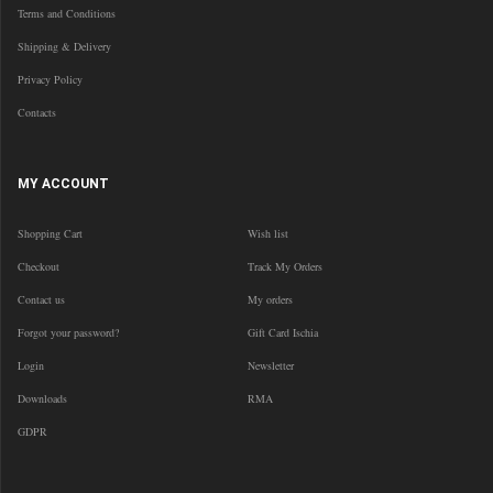
Terms and Conditions
Shipping & Delivery
Privacy Policy
Contacts
MY ACCOUNT
Shopping Cart
Wish list
Checkout
Track My Orders
Contact us
My orders
Forgot your password?
Gift Card Ischia
Login
Newsletter
Downloads
RMA
GDPR