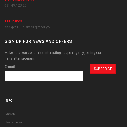
081 497 23 23
Tell Friends
and get € 3 a small gift for you
SIGN UP FOR NEWS AND OFFERS
Make sure you dont miss interesting happenings by joining our
newsletter program.
E-mail
INFO
About us
How to find us