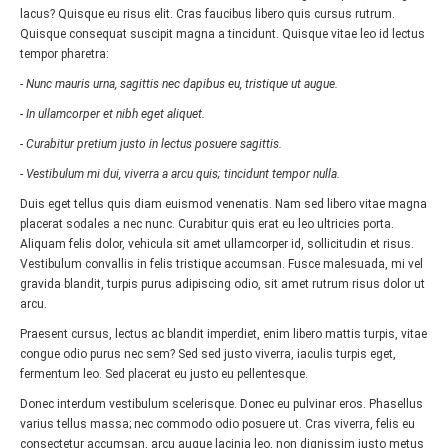
lacus? Quisque eu risus elit. Cras faucibus libero quis cursus rutrum.
Quisque consequat suscipit magna a tincidunt. Quisque vitae leo id lectus
tempor pharetra:
- Nunc mauris urna, sagittis nec dapibus eu, tristique ut augue.
- In ullamcorper et nibh eget aliquet.
- Curabitur pretium justo in lectus posuere sagittis.
- Vestibulum mi dui, viverra a arcu quis; tincidunt tempor nulla.
Duis eget tellus quis diam euismod venenatis. Nam sed libero vitae magna
placerat sodales a nec nunc. Curabitur quis erat eu leo ultricies porta.
Aliquam felis dolor, vehicula sit amet ullamcorper id, sollicitudin et risus.
Vestibulum convallis in felis tristique accumsan. Fusce malesuada, mi vel
gravida blandit, turpis purus adipiscing odio, sit amet rutrum risus dolor ut
arcu.
Praesent cursus, lectus ac blandit imperdiet, enim libero mattis turpis, vitae
congue odio purus nec sem? Sed sed justo viverra, iaculis turpis eget,
fermentum leo. Sed placerat eu justo eu pellentesque.
Donec interdum vestibulum scelerisque. Donec eu pulvinar eros. Phasellus
varius tellus massa; nec commodo odio posuere ut. Cras viverra, felis eu
consectetur accumsan, arcu augue lacinia leo, non dignissim justo metus