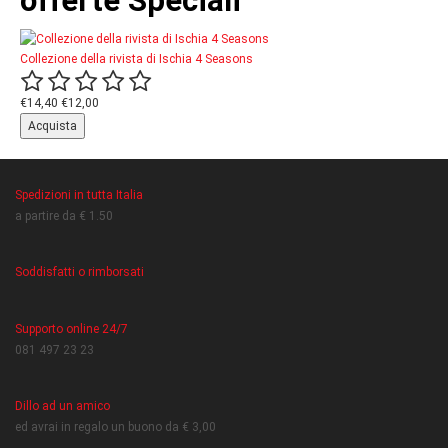
offerte Speciali
Collezione della rivista di Ischia 4 Seasons
€14,40
€12,00
Spedizioni in tutta Italia
a partire da € 1.50
Soddisfatti o rimborsati
Supporto online 24/7
081 497 23 23
Dillo ad un amico
ed avrai in regalo un buono da € 3,00