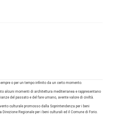
r sempre o per un tempo infinito da un certo momento.
punto alcuni momenti di architettura mediterranea e rappresentano
ianze del passato e del fare umano, avente valore di civiltà.
l'evento culturale promosso dalla Soprintendenza per i beni
lla Direzione Regionale per i beni culturali ed il Comune di Forio.