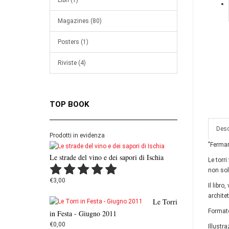
Libri (1)
Magazines (80)
Posters (1)
Riviste (4)
TOP BOOK
Desc
Prodotti in evidenza
"Fermar
Le strade del vino e dei sapori di Ischia
Le torr
non sol
€3,00
Il libr
architet
Le Torri
Format
in Festa - Giugno 2011
€0,00
Illustra