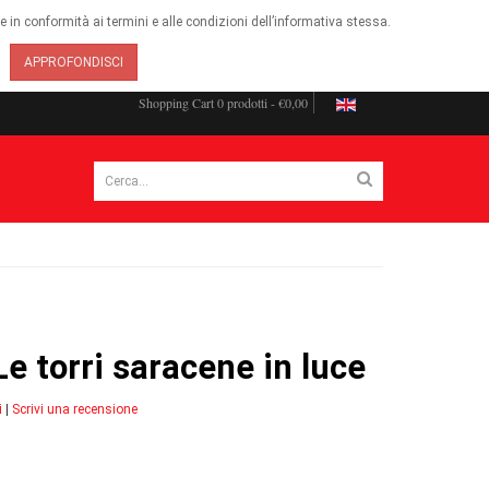
ie in conformità ai termini e alle condizioni dell’informativa stessa.
APPROFONDISCI
Shopping Cart
0 prodotti - €0,00
 Le torri saracene in luce
i
|
Scrivi una recensione