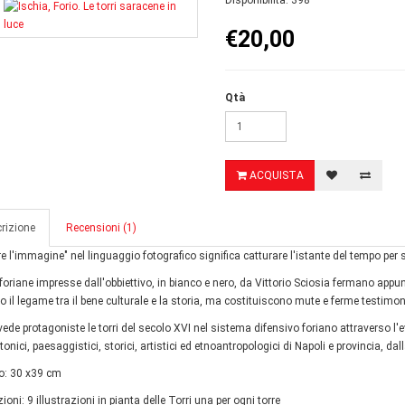
Disponibilità: 398
€20,00
Qtà
ACQUISTA
rizione
Recensioni (1)
e l'immagine" nel linguaggio fotografico significa catturare l'istante del tempo pe
i foriane impresse dall'obbiettivo, in bianco e nero, da Vittorio Sciosia fermano ap
o il legame tra il bene culturale e la storia, ma costituiscono mute e ferme testimon
o, vede protagoniste le torri del secolo XVI nel sistema difensivo foriano attraverso 
tonici, paesaggistici, storici, artistici ed etnoantropologici di Napoli e provincia, da
o: 30 x39 cm
zioni: 9 illustrazioni in pianta delle Torri una per ogni torre