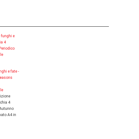
ghi e fate -
Seasons
le
izione
schia 4
Autunno
ato A4 in