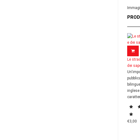
Immagin
PROD
Le stra
dei sapo
Un'impo
pubblic
bilingue
inglese
caratter
€3,00