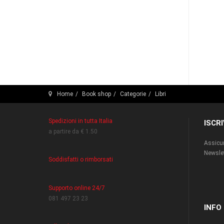
Home
Book shop
Categorie
Libri
Spedizioni in tutta Italia
ISCR
a partire da € 1.50
Assicur
Newslet
Soddisfatti o rimborsati
Supporto online 24/7
081 497 23 23
INFO