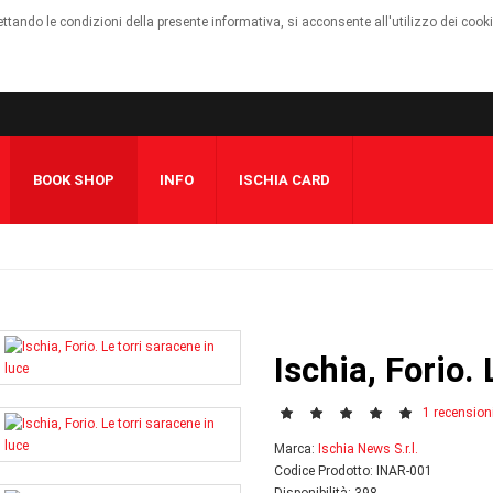
cettando le condizioni della presente informativa, si acconsente all'utilizzo dei cook
BOOK SHOP
INFO
ISCHIA CARD
Ischia, Forio.
1 recension
Marca:
Ischia News S.r.l.
Codice Prodotto: INAR-001