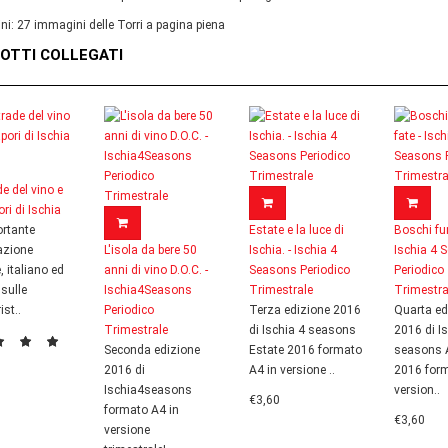
i: 27 immagini delle Torri a pagina piena
OTTI COLLEGATI
de del vino e
ri di Ischia
rtante
Estate e la luce di
Boschi fun
azione
L'isola da bere 50
Ischia. - Ischia 4
Ischia 4 
, italiano ed
anni di vino D.O.C. -
Seasons Periodico
Periodico
 sulle
Ischia4Seasons
Trimestrale
Trimestra
ist..
Periodico
Terza edizione 2016
Quarta ed
Trimestrale
di Ischia 4 seasons
2016 di I
Seconda edizione
Estate 2016 formato
seasons 
2016 di
A4 in versione ..
2016 form
Ischia4seasons
version..
€3,60
formato A4 in
€3,60
versione