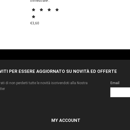
trimestrale!..
€3,60
IVITI PER ESSERE AGGIORNATO SU NOVITÀ ED OFFERTE
ati di non perderti tutte le novità iscrivendoti alla Nostra
Email
ter
MY ACCOUNT