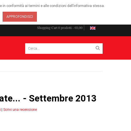
ie in conformità ai termini e alle condizioni dell’informativa stessa.
APPROFONDISCI
Shopping Cart
0 prodotti - €0,00
ate... - Settembre 2013
i
|
Scrivi una recensione