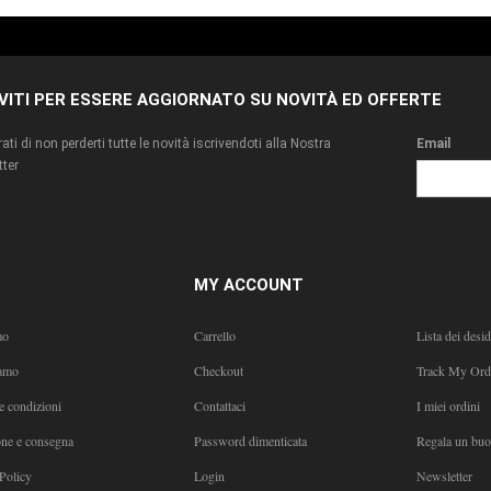
IVITI PER ESSERE AGGIORNATO SU NOVITÀ ED OFFERTE
ati di non perderti tutte le novità iscrivendoti alla Nostra
Email
ter
MY ACCOUNT
mo
Carrello
Lista dei desid
amo
Checkout
Track My Ord
e condizioni
Contattaci
I miei ordini
one e consegna
Password dimenticata
Regala un bu
Policy
Login
Newsletter