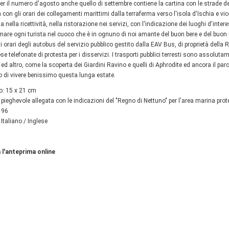
r il numero d'agosto anche quello di settembre contiene la cartina con le strade del 
a con gli orari dei collegamenti marittimi dalla terraferma verso l'isola d'Ischia e 
la nella ricettività, nella ristorazione nei servizi, con l'indicazione dei luoghi d'int
mare ogni turista nel cuoco che è in ognuno di noi amante del buon bere e del buon
gli orari degli autobus del servizio pubblico gestito dalla EAV Bus, di proprietà dell
e telefonate di protesta per i disservizi. I trasporti pubblici terresti sono assoluta
ed altro, come la scoperta dei Giardini Ravino e quelli di Aphrodite ed ancora il parc
o di vivere benissimo questa lunga estate.
o: 15 x 21 cm
 pieghevole allegata con le indicazioni del "Regno di Nettuno" per l'area marina pro
 96
 Italiano / Inglese
 l'anteprima online