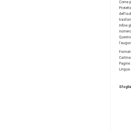
Come pe
Protett
dell'iso
trasfor
Infine 
numeros
Questo 
l'augur
Format
Cartina
Pagine:
Lingua:
Sfoglia