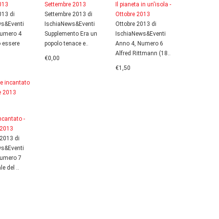
013
Settembre 2013
Il pianeta in un'isola -
13 di
Settembre 2013 di
Ottobre 2013
ws&Eventi
IschiaNews&Eventi
Ottobre 2013 di
Numero 4
Supplemento Era un
IschiaNews&Eventi
 essere
popolo tenace e..
Anno 4, Numero 6
Alfred Rittmann (18..
€0,00
€1,50
incantato -
 2013
2013 di
ws&Eventi
Numero 7
le del ..