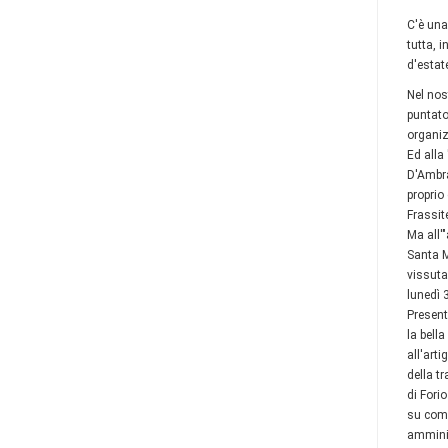
C'è una
tutta, i
d'estate
Nel nos
puntato
organiz
Ed alla
D'Ambra
proprio 
Frassite
Ma all'"
Santa M
vissuta
lunedì 
Present
la bell
all'art
della t
di Fori
su come
amminis