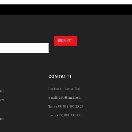
CONTATTI
Inarime.it - Ischia (Na)
eri
e-mail:
info@inarime.it
ers
Tel:
(+39) 081 497 23 23
Fax: (+39) 081 333 47 15
ono