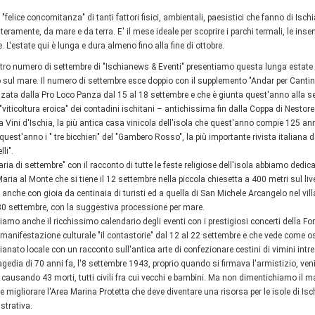
 "felice concomitanza" di tanti fattori fisici, ambientali, paesistici che fanno di Is
nteramente, da mare e da terra. E' il mese ideale per scoprire i parchi termali, le ins
. L'estate qui è lunga e dura almeno fino alla fine di ottobre.
tro numero di settembre di "Ischianews & Eventi" presentiamo questa lunga estate
 sul mare. Il numero di settembre esce doppio con il supplemento "Andar per Cantine
zata dalla Pro Loco Panza dal 15 al 18 settembre e che è giunta quest'anno alla s
 "viticoltura eroica" dei contadini ischitani – antichissima fin dalla Coppa di Nestor
 Vini d'Ischia, la più antica casa vinicola dell'isola che quest'anno compie 125 an
quest'anno i " tre bicchieri" del "Gambero Rosso", la più importante rivista italiana de
lli".
aria di settembre" con il racconto di tutte le feste religiose dell'isola abbiamo dedica
aria al Monte che si tiene il 12 settembre nella piccola chiesetta a 400 metri sul li
 anche con gioia da centinaia di turisti ed a quella di San Michele Arcangelo nel vill
30 settembre, con la suggestiva processione per mare.
iamo anche il ricchissimo calendario degli eventi con i prestigiosi concerti della 
a manifestazione culturale "il contastorie" dal 12 al 22 settembre e che vede come os
igianato locale con un racconto sull'antica arte di confezionare cestini di vimini int
ragedia di 70 anni fa, l'8 settembre 1943, proprio quando si firmava l'armistizio, ve
o causando 43 morti, tutti civili fra cui vecchi e bambini. Ma non dimentichiamo il ma
 migliorare l'Area Marina Protetta che deve diventare una risorsa per le isole di Is
trativa.