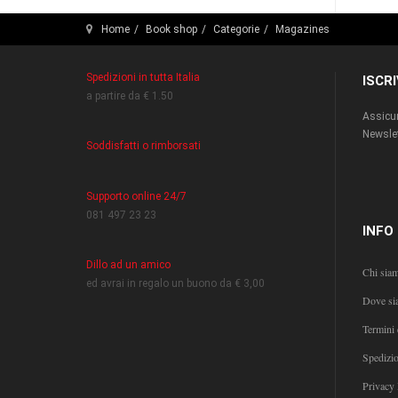
Home
Book shop
Categorie
Magazines
Spedizioni in tutta Italia
ISCR
a partire da € 1.50
Assicur
Newslet
Soddisfatti o rimborsati
Supporto online 24/7
081 497 23 23
INFO
Dillo ad un amico
Chi sia
ed avrai in regalo un buono da € 3,00
Dove si
Termini 
Spedizi
Privacy 