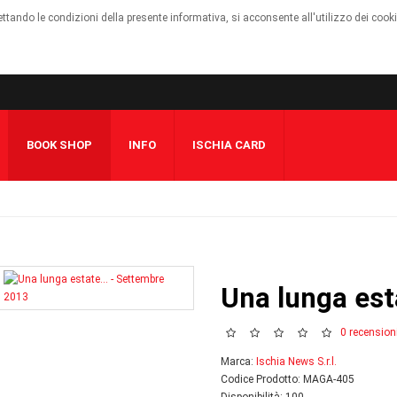
cettando le condizioni della presente informativa, si acconsente all'utilizzo dei cook
BOOK SHOP
INFO
ISCHIA CARD
Una lunga est
0 recension
Marca:
Ischia News S.r.l.
Codice Prodotto: MAGA-405