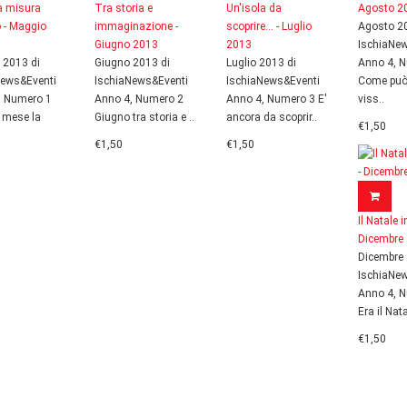
 a misura
Tra storia e
Un'isola da
Agosto 2
 - Maggio
immaginazione -
scoprire... - Luglio
Agosto 20
Giugno 2013
2013
IschiaNe
 2013 di
Giugno 2013 di
Luglio 2013 di
Anno 4, 
News&Eventi
IschiaNews&Eventi
IschiaNews&Eventi
Come può
, Numero 1
Anno 4, Numero 2
Anno 4, Numero 3 E'
viss..
 mese la
Giugno tra storia e ..
ancora da scoprir..
€1,50
€1,50
€1,50
Il Natale 
Dicembre
Dicembre 
IschiaNe
Anno 4, 
Era il Nata
€1,50