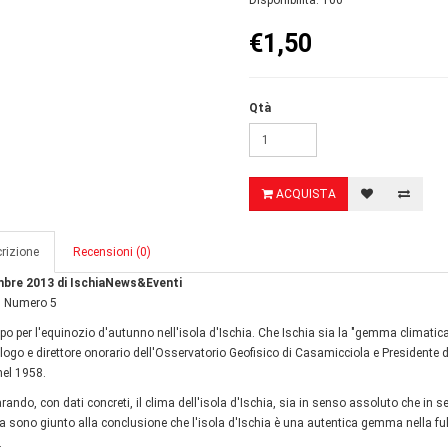
Disponibilità: 100
€1,50
Qtà
ACQUISTA
rizione
Recensioni (0)
bre 2013 di IschiaNews&Eventi
, Numero 5
po per l'equinozio d'autunno nell'isola d'Ischia. Che Ischia sia la "gemma climatica 
logo e direttore onorario dell'Osservatorio Geofisico di Casamicciola e Presidente de
nel 1958.
ando, con dati concreti, il clima dell'isola d'Ischia, sia in senso assoluto che in se
a sono giunto alla conclusione che l'isola d'Ischia è una autentica gemma nella fulg
.