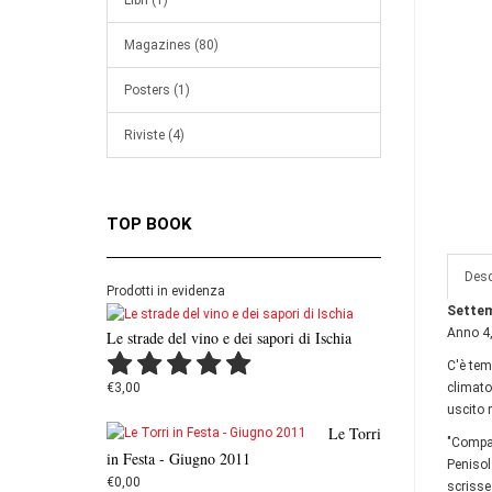
Libri (1)
Magazines (80)
Posters (1)
Riviste (4)
TOP BOOK
Desc
Prodotti in evidenza
Settem
Anno 4
Le strade del vino e dei sapori di Ischia
C'è tem
€3,00
climato
uscito 
Le Torri
"Compar
in Festa - Giugno 2011
Penisol
€0,00
scrisse