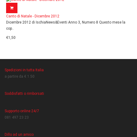
Canto di Natale - Dicembre 2012
Dicembre 2012 di IschiaNews&Eventi Anno 3, Numero 8 Questo mese la
cop..
€1,50
Spedizioni in tutta Italia
a partire da € 1.50
Soddisfatti o rimborsati
Supporto online 24/7
081 497 23 23
Dillo ad un amico