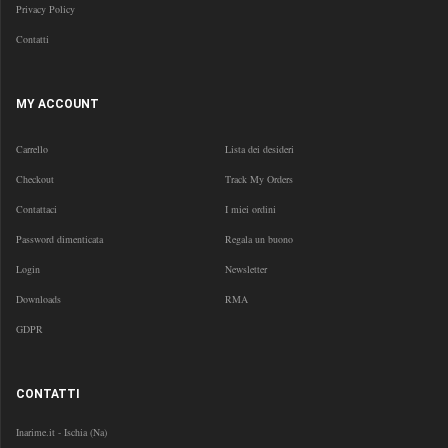
Privacy Policy
Contatti
MY ACCOUNT
Carrello
Lista dei desideri
Checkout
Track My Orders
Contattaci
I miei ordini
Password dimenticata
Regala un buono
Login
Newsletter
Downloads
RMA
GDPR
CONTATTI
Inarime.it - Ischia (Na)