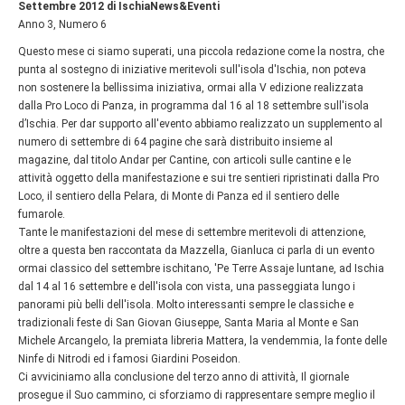
Settembre 2012 di IschiaNews&Eventi
Anno 3, Numero 6
Questo mese ci siamo superati, una piccola redazione come la nostra, che
punta al sostegno di iniziative meritevoli sull'isola d'Ischia, non poteva
non sostenere la bellissima iniziativa, ormai alla V edizione realizzata
dalla Pro Loco di Panza, in programma dal 16 al 18 settembre sull'isola
d’Ischia. Per dar supporto all'evento abbiamo realizzato un supplemento al
numero di settembre di 64 pagine che sarà distribuito insieme al
magazine, dal titolo Andar per Cantine, con articoli sulle cantine e le
attività oggetto della manifestazione e sui tre sentieri ripristinati dalla Pro
Loco, il sentiero della Pelara, di Monte di Panza ed il sentiero delle
fumarole.
Tante le manifestazioni del mese di settembre meritevoli di attenzione,
oltre a questa ben raccontata da Mazzella, Gianluca ci parla di un evento
ormai classico del settembre ischitano, 'Pe Terre Assaje luntane, ad Ischia
dal 14 al 16 settembre e dell'isola con vista, una passeggiata lungo i
panorami più belli dell'isola. Molto interessanti sempre le classiche e
tradizionali feste di San Giovan Giuseppe, Santa Maria al Monte e San
Michele Arcangelo, la premiata libreria Mattera, la vendemmia, la fonte delle
Ninfe di Nitrodi ed i famosi Giardini Poseidon.
Ci avviciniamo alla conclusione del terzo anno di attività, Il giornale
prosegue il Suo cammino, ci sforziamo di rappresentare sempre meglio il