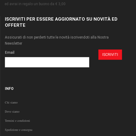
ed avrai in regalo un buono da € 3,00
ISCRIVITI PER ESSERE AGGIORNATO SU NOVITÀ ED
OFFERTE
Assicurati di non perderti tutte le novità iscrivendoti alla Nostra
Newsletter
Email
INFO
Chi siamo
Dove siamo
Termini e condizioni
Spedizione e consegna