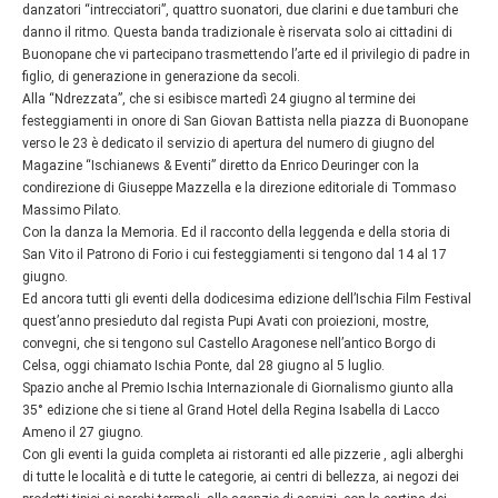
danzatori “intrecciatori”, quattro suonatori, due clarini e due tamburi che
danno il ritmo. Questa banda tradizionale è riservata solo ai cittadini di
Buonopane che vi partecipano trasmettendo l’arte ed il privilegio di padre in
figlio, di generazione in generazione da secoli.
Alla “Ndrezzata”, che si esibisce martedì 24 giugno al termine dei
festeggiamenti in onore di San Giovan Battista nella piazza di Buonopane
verso le 23 è dedicato il servizio di apertura del numero di giugno del
Magazine “Ischianews & Eventi” diretto da Enrico Deuringer con la
condirezione di Giuseppe Mazzella e la direzione editoriale di Tommaso
Massimo Pilato.
Con la danza la Memoria. Ed il racconto della leggenda e della storia di
San Vito il Patrono di Forio i cui festeggiamenti si tengono dal 14 al 17
giugno.
Ed ancora tutti gli eventi della dodicesima edizione dell’Ischia Film Festival
quest’anno presieduto dal regista Pupi Avati con proiezioni, mostre,
convegni, che si tengono sul Castello Aragonese nell’antico Borgo di
Celsa, oggi chiamato Ischia Ponte, dal 28 giugno al 5 luglio.
Spazio anche al Premio Ischia Internazionale di Giornalismo giunto alla
35° edizione che si tiene al Grand Hotel della Regina Isabella di Lacco
Ameno il 27 giugno.
Con gli eventi la guida completa ai ristoranti ed alle pizzerie , agli alberghi
di tutte le località e di tutte le categorie, ai centri di bellezza, ai negozi dei