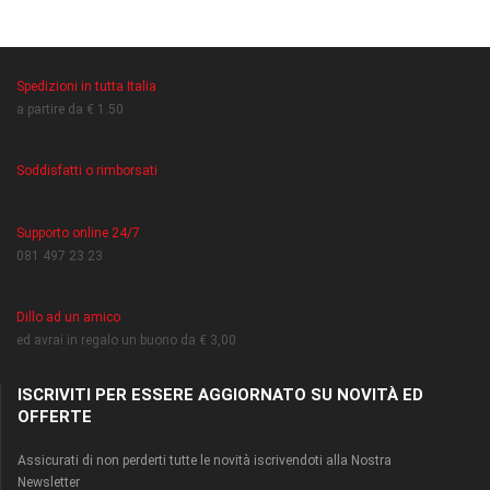
Spedizioni in tutta Italia
a partire da € 1.50
Soddisfatti o rimborsati
Supporto online 24/7
081 497 23 23
Dillo ad un amico
ed avrai in regalo un buono da € 3,00
ISCRIVITI PER ESSERE AGGIORNATO SU NOVITÀ ED
OFFERTE
Assicurati di non perderti tutte le novità iscrivendoti alla Nostra
Newsletter