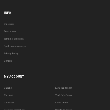
INFO
Chi siamo
Dove siamo
Termini e condizioni
Spedizione e consegna
Privacy Policy
Contatti
MY ACCOUNT
Carrello
Lista dei desideri
Checkout
Track My Orders
Contattaci
I miei ordini
Password dimenticata
Regala un buono