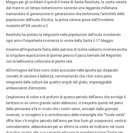
Maggio per gli ischitani è quindi il mese di Santa Restituta, la santa venuta
dal mare in un tempo lontanissimo secondo una leggenda millenaria
tramandata di generazione in generazione che testimonia l’antichità delle
popolazioni dell’isola d’Ischia, la prima colonia greca dell’Occidente
risalente all’VIII secolo a.C.
Restituta ha portato la religiosità nelle popolazioni dell’isola ricordando
ogni anno l’importante ricorrenza in onore della Santa il 17 Maggio.
Insieme all’importante festa della patrona di Ischia vediamo ricorrere anche
la singolare esposizione di Ipomea presso il parco termale del Negombo
con la bellissima collezione di piante rare.
All’immagine del fiore sono state associate nelle epoche più disparate
concetti di candore e bellezza, rammentando che i fiori sono parte
integrante delle culture dei quattro angoli del globo, impareggiabili
ambasciatori d’emozioni.
L’esplosione di colori e di profumi di questo periodo dell’anno che avvolge il
territorio in un unico grande caldo abbraccio, ci trasporta quindi nel pieno
della primavera e fa in modo che i nostri sensi, assopiti dalle giornate
invernali, si risveglino e si arricchiscano delle meraviglie che “l’isola verde”
offre. Non c’è miglior periodo dell’anno per tirar fuori gli scarponcini, vestirsi
comodamente, abbandonare per un attimo la costa ed inoltrarsi nel cuore
di Ischia: giunta alla sua seconda edizione la manifestazione “Andar per