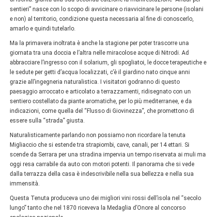
sentieri” nasce con lo scopo di avvicinare o riavvicinare le persone (isolani
e non) al territorio, condizione questa necessaria al fine di conoscerlo,
amarlo e quindi tutelarlo.
Ma la primavera inoltrata è anche la stagione per poter trascorre una
giornata tra una doccia e l’altra nelle miracolose acque di Nitrodi. Ad
abbracciare l’ingresso con il solarium, gli spogliatoi, le docce terapeutiche e
le sedute per getti d’acqua localizzati, c’è il giardino nato cinque anni
grazie all’ingegneria naturalistica. I visitatori godranno di questo
paesaggio arroccato e articolato a terrazzamenti, ridisegnato con un
sentiero costellato da piante aromatiche, per lo più mediterranee, e da
indicazioni, come quella del “Flusso di Giovinezza”, che promettono di
essere sulla “strada” giusta.
Naturalisticamente parlando non possiamo non ricordare la tenuta
Migliaccio che si estende tra strapiombi, cave, canali, per 14 ettari. Si
scende da Serrara per una stradina impervia un tempo riservata ai muli ma
oggi resa carrabile da auto con motori potenti. Il panorama che si vede
dalla terrazza della casa è indescrivibile nella sua bellezza e nella sua
immensità.
Questa Tenuta produceva uno dei migliori vini rossi dell’isola nel “secolo
lungo” tanto che nel 1870 riceveva la Medaglia d’Onore al concorso