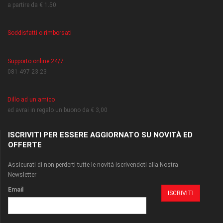
a partire da € 1.50
Soddisfatti o rimborsati
Supporto online 24/7
081 497 23 23
Dillo ad un amico
ed avrai in regalo un buono da € 3,00
ISCRIVITI PER ESSERE AGGIORNATO SU NOVITÀ ED
OFFERTE
Assicurati di non perderti tutte le novità iscrivendoti alla Nostra
Newsletter
Email