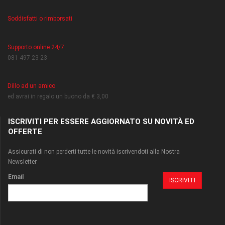
Soddisfatti o rimborsati
Supporto online 24/7
081 497 23 23
Dillo ad un amico
ed avrai in regalo un buono da € 3,00
ISCRIVITI PER ESSERE AGGIORNATO SU NOVITÀ ED
OFFERTE
Assicurati di non perderti tutte le novità iscrivendoti alla Nostra
Newsletter
Email