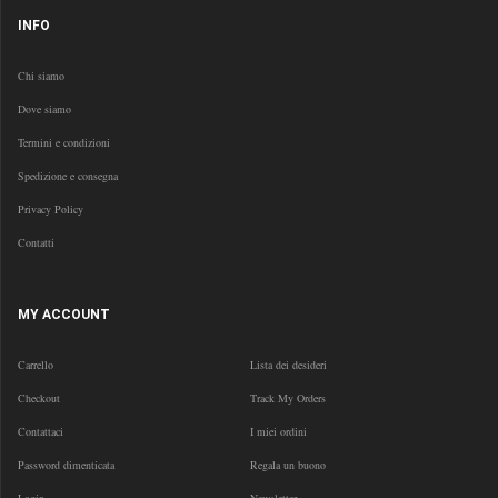
INFO
Chi siamo
Dove siamo
Termini e condizioni
Spedizione e consegna
Privacy Policy
Contatti
MY ACCOUNT
Carrello
Lista dei desideri
Checkout
Track My Orders
Contattaci
I miei ordini
Password dimenticata
Regala un buono
Login
Newsletter