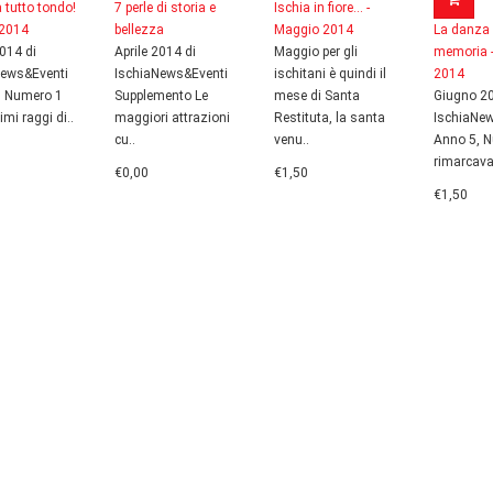
a tutto tondo!
7 perle di storia e
Ischia in fiore... -
e 2014
bellezza
Maggio 2014
La danza 
2014 di
Aprile 2014 di
Maggio per gli
memoria 
News&Eventi
IschiaNews&Eventi
ischitani è quindi il
2014
, Numero 1
Supplemento Le
mese di Santa
Giugno 20
imi raggi di..
maggiori attrazioni
Restituta, la santa
IschiaNe
cu..
venu..
Anno 5, N
rimarcava 
€0,00
€1,50
€1,50