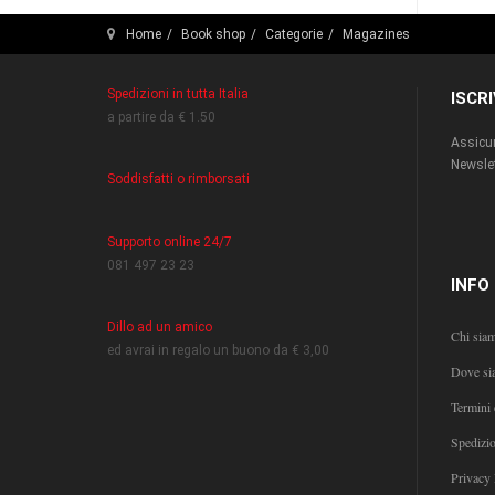
Home
Book shop
Categorie
Magazines
Spedizioni in tutta Italia
ISCR
a partire da € 1.50
Assicur
Newslet
Soddisfatti o rimborsati
Supporto online 24/7
081 497 23 23
INFO
Dillo ad un amico
Chi sia
ed avrai in regalo un buono da € 3,00
Dove si
Termini 
Spedizi
Privacy 