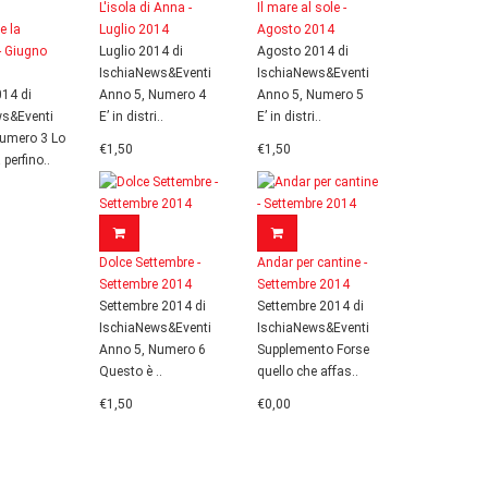
L'isola di Anna -
Il mare al sole -
e la
Luglio 2014
Agosto 2014
- Giugno
Luglio 2014 di
Agosto 2014 di
IschiaNews&Eventi
IschiaNews&Eventi
14 di
Anno 5, Numero 4
Anno 5, Numero 5
ws&Eventi
E’ in distri..
E’ in distri..
umero 3 Lo
€1,50
€1,50
perfino..
Dolce Settembre -
Andar per cantine -
Settembre 2014
Settembre 2014
Settembre 2014 di
Settembre 2014 di
IschiaNews&Eventi
IschiaNews&Eventi
Anno 5, Numero 6
Supplemento Forse
Questo è ..
quello che affas..
€1,50
€0,00