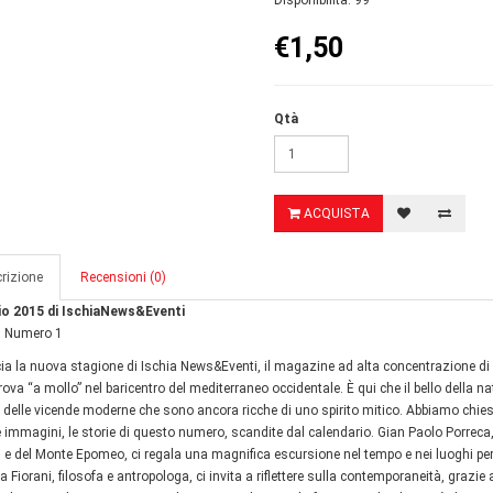
Disponibilità: 99
€1,50
Qtà
ACQUISTA
rizione
Recensioni (0)
o 2015 di IschiaNews&Eventi
, Numero 1
a la nuova stagione di Ischia News&Eventi, il magazine ad alta concentrazione di p
trova “a mollo” nel baricentro del mediterraneo occidentale. È qui che il bello della na
 delle vicende moderne che sono ancora ricche di uno spirito mitico. Abbiamo chies
e immagini, le storie di questo numero, scandite dal calendario. Gian Paolo Porreca, s
 e del Monte Epomeo, ci regala una magnifica escursione nel tempo e nei luoghi per i
a Fiorani, filosofa e antropologa, ci invita a riflettere sulla contemporaneità, graz