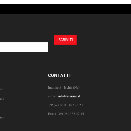
CONTATTI
Inarime.it - Ischia (Na)
eri
e-mail:
info@inarime.it
ers
Tel:
(+39) 081 497 23 23
Fax: (+39) 081 333 47 15
ono