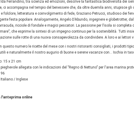
 Ida Ferrandino, tra scienza ed emozioni, descrive la fantastica biodiversità dei senti
e, ci accompagna nel tempio del benessere che, da oltre duemila anni, stupisce gli ospi
e folclore, letteratura e coinvolgimento di fede, Graziano Petrucci, studioso dei fen
gente festa popolare. Analogamente, Angelo D’Abundo, ingegnere e globetrotter, dal 
arracuda, ricciole di fondale e magici pescatori. La passione per l’isola si completa c
are”, che esprime la sintesi di un impegno continuo per la sostenibilità. Tutti insi
gazione sulle rotte di una nuova consapevolezza da condividere. A loro e ai lettori va
 questo numero le ricette del mese con i nostri ristoranti consigliati, i prodotti tipic
 utili e naturalmente il nostro augurio di buone e serene vacanze con… Ischia in tas
o: 15 x 21 cm
 pieghevole allegata con le indicazioni del "Regno di Nettuno" per l'area marina pro
 96
 Italiano / Inglese
 l'anteprima online