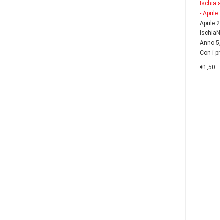
Ischia 
- April
Aprile 
Ischia
Anno 5
Con i pr
€1,50