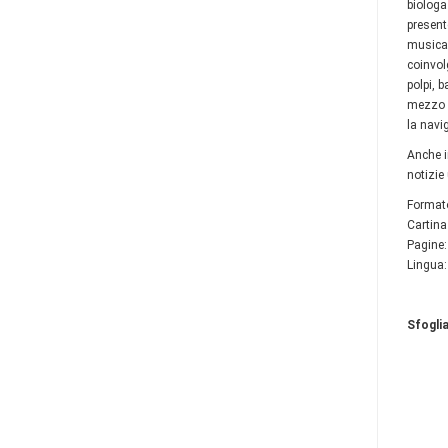
biologa
present
musica 
coinvol
polpi, b
mezzo m
la navi
Anche in
notizie
Format
Cartina
Pagine:
Lingua:
Sfoglia