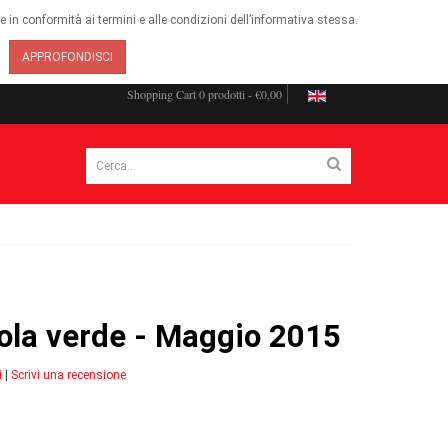
ie in conformità ai termini e alle condizioni dell’informativa stessa.
APPROFONDISCI
Shopping Cart
0 prodotti - €0,00
sola verde - Maggio 2015
i
|
Scrivi una recensione