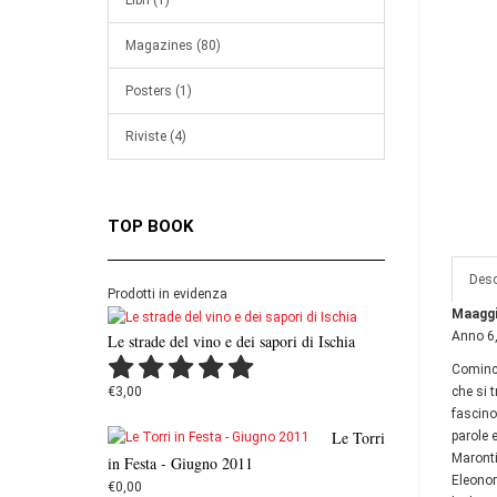
Libri (1)
Magazines (80)
Posters (1)
Riviste (4)
TOP BOOK
Desc
Prodotti in evidenza
Maaggi
Anno 6
Le strade del vino e dei sapori di Ischia
Cominci
€3,00
che si 
fascino
Le Torri
parole 
Maronti
in Festa - Giugno 2011
Eleonor
€0,00