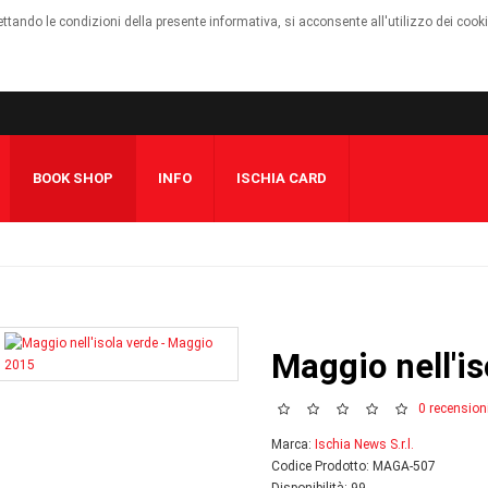
cettando le condizioni della presente informativa, si acconsente all'utilizzo dei cook
BOOK SHOP
INFO
ISCHIA CARD
Maggio nell'i
0 recension
Marca:
Ischia News S.r.l.
Codice Prodotto: MAGA-507