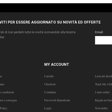
IVITI PER ESSERE AGGIORNATO SU NOVITÀ ED OFFERTE
ati di non perderti tutte le novità iscrivendoti alla Nostra
Email
ter
MY ACCOUNT
mo
Carrello
Lista dei desid
amo
Checkout
Track My Ord
e condizioni
Contattaci
I miei ordini
one e consegna
Password dimenticata
Regala un bu
Policy
Login
Newsletter