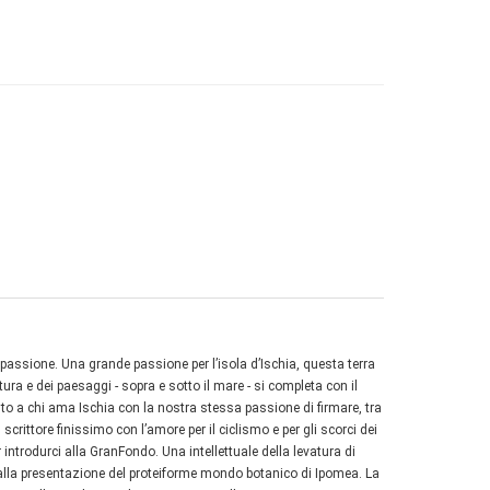
assione. Una grande passione per l’isola d’Ischia, questa terra
tura e dei paesaggi - sopra e sotto il mare - si completa con il
to a chi ama Ischia con la nostra stessa passione di firmare, tra
crittore finissimo con l’amore per il ciclismo e per gli scorci dei
ntrodurci alla GranFondo. Una intellettuale della levatura di
ie alla presentazione del proteiforme mondo botanico di Ipomea. La