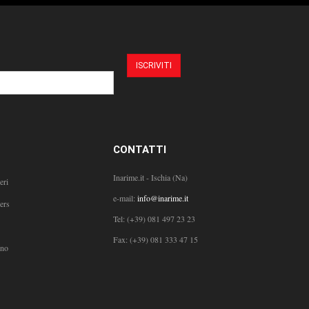
CONTATTI
Inarime.it - Ischia (Na)
eri
e-mail:
info@inarime.it
ers
Tel:
(+39) 081 497 23 23
Fax: (+39) 081 333 47 15
ono