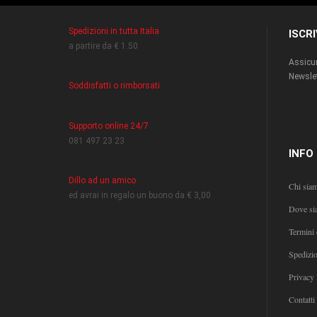
Spedizioni in tutta Italia
ISCR
a partire da € 1.50
Assicur
Newslet
Soddisfatti o rimborsati
Supporto online 24/7
081 497 23 23
INFO
Dillo ad un amico
Chi sia
ed avrai in regalo un buono da € 3,00
Dove si
Termini 
Spedizi
Privacy 
Contatti