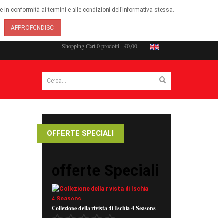
ie in conformità ai termini e alle condizioni dell’informativa stessa.
APPROFONDISCI
Shopping Cart
0 prodotti - €0,00
OFFERTE SPECIALI
offerte Speciali
Collezione della rivista di Ischia 4 Seasons