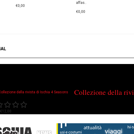
affas..
€0,00
€0,00
IAL
ferte Speciali
Collezione della rivi
€12,00