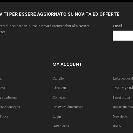
IVITI PER ESSERE AGGIORNATO SU NOVITÀ ED OFFERTE
ati di non perderti tutte le novità iscrivendoti alla Nostra
Email
ter
MY ACCOUNT
mo
Carrello
Lista dei desid
amo
Checkout
Track My Ord
e condizioni
Contattaci
I miei ordini
one e consegna
Password dimenticata
Regala un bu
Policy
Login
Newsletter
Downloads
RMA