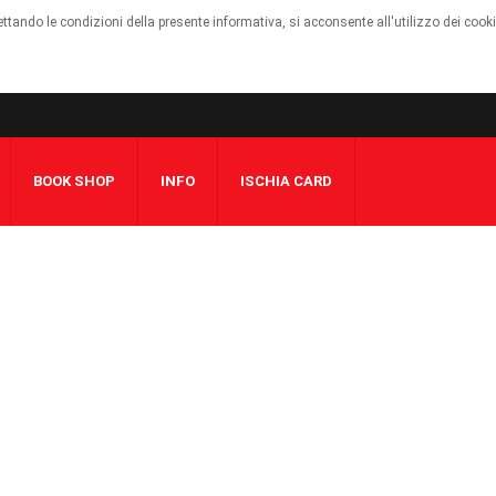
cettando le condizioni della presente informativa, si acconsente all'utilizzo dei cook
BOOK SHOP
INFO
ISCHIA CARD